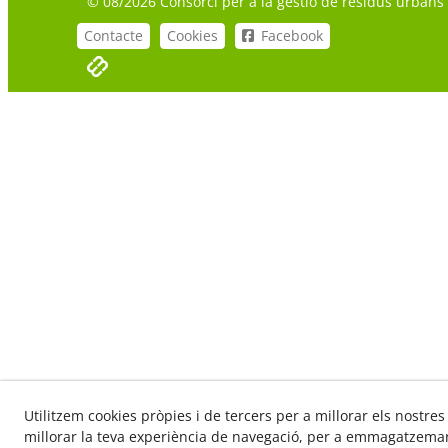
© 08/2026 Consorci per a la gestió de residus urbans de
Contacte
Cookies
Facebook
Utilitzem cookies pròpies i de tercers per a millorar els nostres
millorar la teva experiència de navegació, per a emmagatzemar 