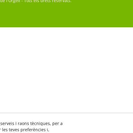
 l'Urgell - Tots els drets reservats.
 serveis i raons tècniques, per a
les teves preferències i,